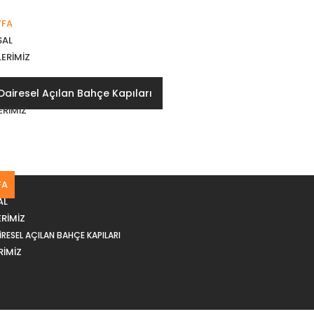
YFA
SAL
ERIMIZ
Dairesel Açılan Bahçe Kapıları
ERIMIZ
Z
FA
AL
RIMIZ
IRESEL AÇILAN BAHÇE KAPILARI
RIMIZ