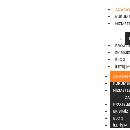
ANASA
KURUM
HIZMETL
PROJEL
EKIBIMI
BLOG
İLETIŞIM
ANASAY
KURUMS
HIZMETLE
DA
PROJELE
EKIBIMIZ
BLOG
İLETIŞIM